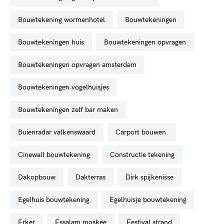
bouwtekening wormenhotel
bouwtekeningen
bouwtekeningen huis
bouwtekeningen opvragen
bouwtekeningen opvragen amsterdam
bouwtekeningen vogelhuisjes
bouwtekeningen zelf bar maken
buienradar valkenswaard
carport bouwen.
cinewall bouwtekening
constructie tekening
dakopbouw
dakterras
dirk spijkenisse
egelhuis bouwtekening
egelhuisje bouwtekening
erker
essalam moskee
festival strand