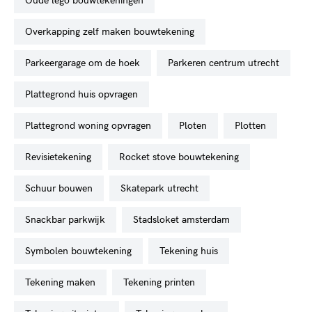
oude lego bouwtekeningen
overkapping zelf maken bouwtekening
parkeergarage om de hoek
parkeren centrum utrecht
plattegrond huis opvragen
plattegrond woning opvragen
ploten
plotten
revisietekening
rocket stove bouwtekening
schuur bouwen
skatepark utrecht
snackbar parkwijk
stadsloket amsterdam
symbolen bouwtekening
tekening huis
tekening maken
tekening printen