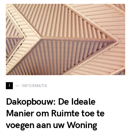
I
INFORMATIE
Dakopbouw: De Ideale
Manier om Ruimte toe te
voegen aan uw Woning