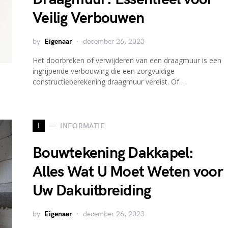
Veilig Verbouwen
by
Eigenaar
december 26, 2023
Het doorbreken of verwijderen van een draagmuur is een
ingrijpende verbouwing die een zorgvuldige
constructieberekening draagmuur vereist. Of…
I
INFORMATIE
Bouwtekening Dakkapel:
Alles Wat U Moet Weten voor
Uw Dakuitbreiding
by
Eigenaar
december 26, 2023