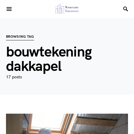
BROWSING TAG
bouwtekening
dakkapel
17 posts