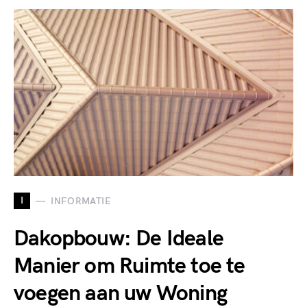
I
INFORMATIE
Dakopbouw: De Ideale
Manier om Ruimte toe te
voegen aan uw Woning