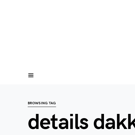
BROWSING TAG
details dak