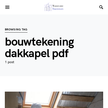
BROWSING TAG
bouwtekening
dakkapel pdf
1 post